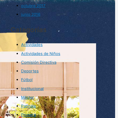
octubre 2017
junio 2016
Categorías
Actividades
Actividades de Niños
Comisión Directiva
Deportes
Fútbol
Institucional
Máster
Patinaje
Primera