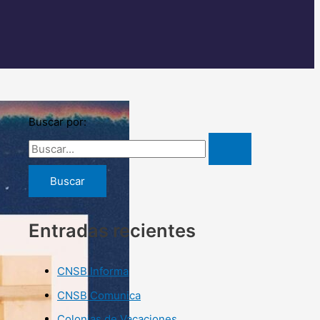
Buscar por:
Entradas recientes
CNSB Informa
CNSB Comunica
Colonias de Vacaciones